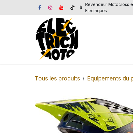
Se rendre au contenu
Revendeur Motocross e
Electriques
Accueil
Motos 
Tous les produits
Equipements du p