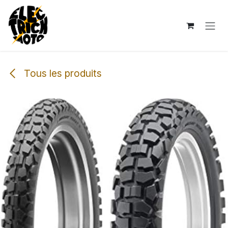
Se rendre au contenu
Tous les produits