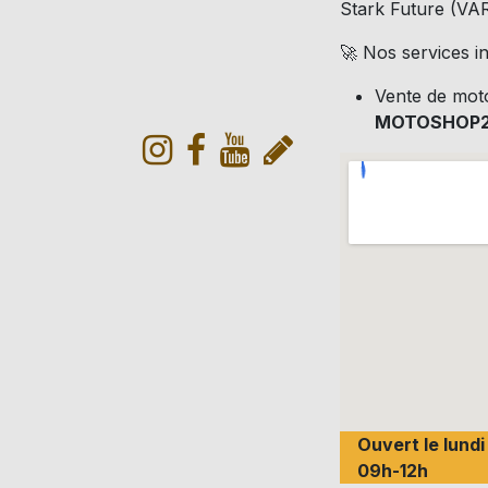
Stark Future (VARG
🚀 Nos services in
Vente de mot
MOTOSHOP
Ouvert le lund
09h-12h