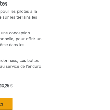
ites
our les pilotes à la
e
sur les terrains les
t une conception
nnelle, pour offrir un
 même dans les
ndonnées, ces bottes
au service de l’enduro
03,25
€
er