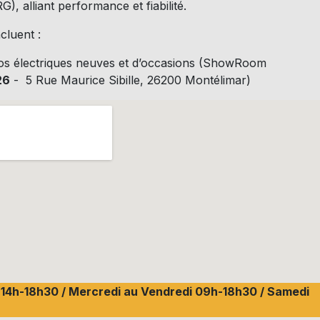
), alliant performance et fiabilité.
cluent :
os électriques neuves et d’occasions (ShowRoom
26
- 5 Rue Maurice Sibille, 26200 Montélimar)
i 14h-18h30 / Mercredi au Vendredi 09h-18h30 / Samedi