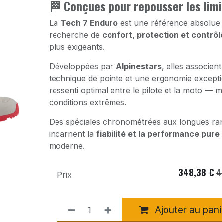
🏁 Conçues pour repousser les lim
La
Tech 7 Enduro
est une référence absolue p
recherche de
confort, protection et contrôl
plus exigeants.
Développées par
Alpinestars
, elles associen
technique de pointe et une ergonomie exceptio
ressenti optimal entre le pilote et la moto —
conditions extrêmes.
Des spéciales chronométrées aux longues ra
incarnent la
fiabilité et la performance pure
moderne.
348,38
€
4
Prix
Ajouter au pani