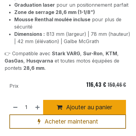
Graduation laser
pour un positionnement parfait
Zone de serrage 28,6 mm (1-1/8”)
Mousse Renthal moulée incluse
pour plus de
sécurité
Dimensions :
813 mm (largeur) | 78 mm (hauteur)
| 42 mm (élévation) | Galbe McGrath
👉 Compatible avec
Stark VARG
,
Sur-Ron
,
KTM
,
GasGas
,
Husqvarna
et toutes motos équipées de
pontets
28,6 mm
.
116,43
€
150,46
€
Prix
Ajouter au panier
Acheter maintenant