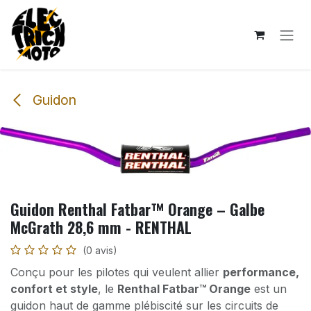
Se rendre au contenu
Guidon
Guidon Renthal Fatbar™ Orange – Galbe
McGrath 28,6 mm - RENTHAL
(0 avis)
Conçu pour les pilotes qui veulent allier
performance,
confort et style
, le
Renthal Fatbar™ Orange
est un
guidon haut de gamme plébiscité sur les circuits de