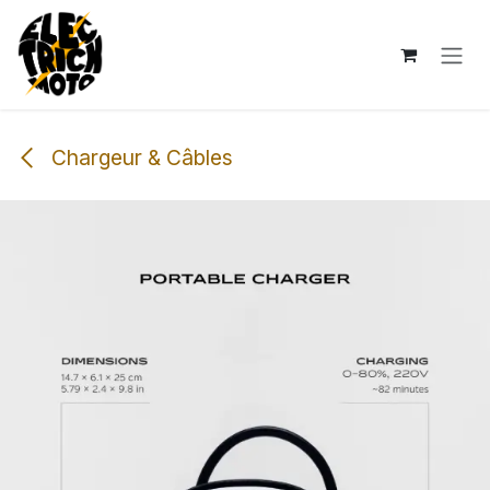
Se rendre au contenu
Chargeur & Câbles