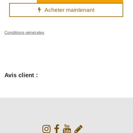
ALPINESTARS(MX) - HELMET SM5 SOLID BLACK
S
(0 avis)
207,32
€
Prix
Ajouter au panier