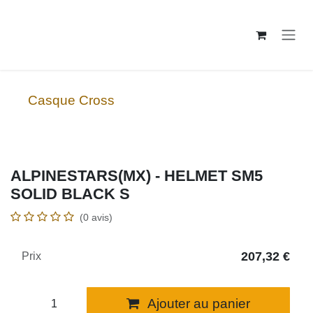
Se rendre au contenu
Casque Cross