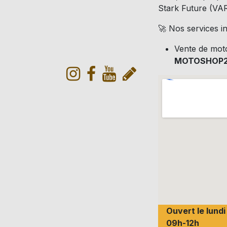
Stark Future (VARG
🚀 Nos services in
Vente de mot
MOTOSHOP
Ouvert le lund
09h-12h