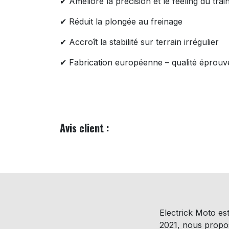
✔ Améliore la précision et le feeling du trai
✔ Réduit la plongée au freinage
✔ Accroît la stabilité sur terrain irrégulier
✔ Fabrication européenne – qualité éprouv
Avis client :
Electrick Moto est
2021, nous prop