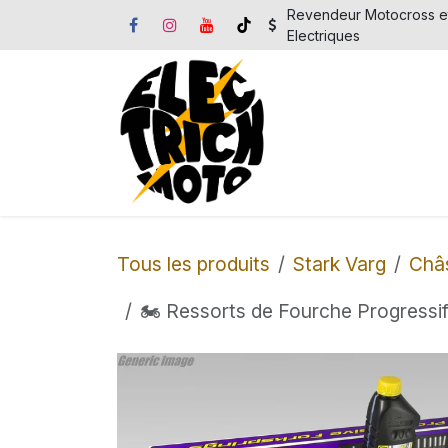
Se rendre au contenu
Revendeur Motocross e
Electriques
Accueil
Motos 
Tous les produits
Stark Varg
Châs
🏍️ Ressorts de Fourche Progre