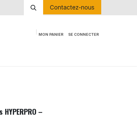
Contactez-nous
MON PANIER
SE CONNECTER
ctrique
Contactez-nous
Kit Déco Sur Mesure
ifs HYPERPRO –