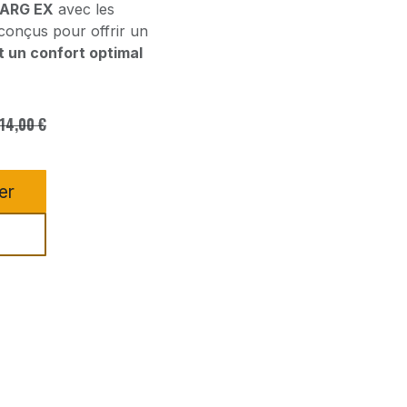
VARG EX
avec les
 conçus pour offrir un
et un confort optimal
14,00
€
er