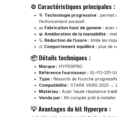
⚙️
Caractéristiques principales :
🌀
Technologie progressive
: permet u
l’enfoncement excessif.
🧱
Fabrication haut de gamme
: acier 
🧩
Amélioration de la maniabilité
: meil
🦾
Réduction de l’usure
: limite les im
⚖️
Comportement équilibré
: plus de c
📦
Détails techniques :
Marque :
HYPERPRO
Référence fournisseur :
SL-FO-331-0
Type :
Ressorts de fourche progressif
Compatibilité :
STARK VARG 2023 → 
Matériau :
Acier haute résistance trai
Vendu par :
Kit complet prêt à installer
💡
Avantages du kit Hyperpro :